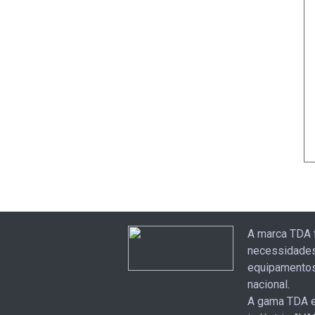
A marca TDA 
necessidades
equipamentos
nacional.
A gama TDA e