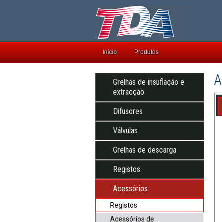
Início
Produtos
A
Grelhas de insuflação e
extracção
Difusores
Válvulas
Grelhas de descarga
Registos
Acessórios
Registos
Acessórios de