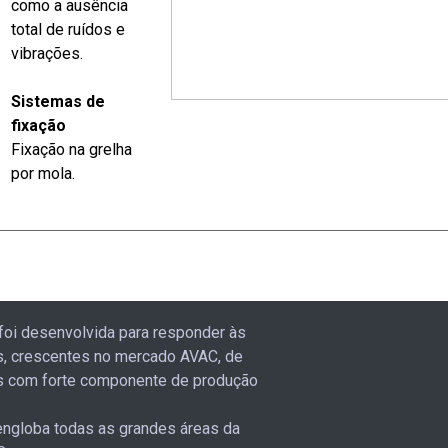
como a ausência
total de ruídos e
vibrações.
Sistemas de
fixação
Fixação na grelha
por mola.
foi desenvolvida para responder às
, crescentes no mercado AVAC, de
 com forte componente de produção
ngloba todas as grandes áreas da